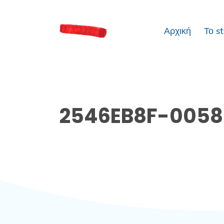
Αρχική
Το s
2546EB8F-0058