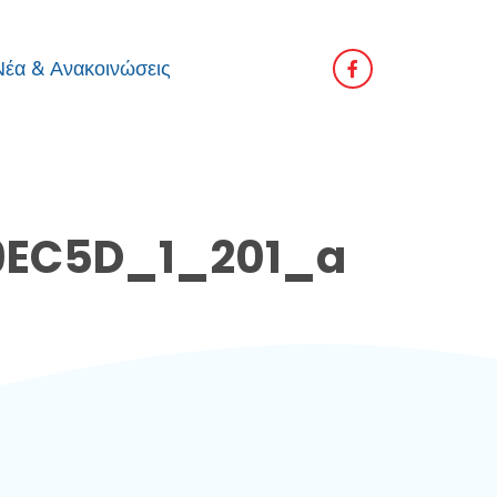
Νέα & Ανακοινώσεις
9EC5D_1_201_a