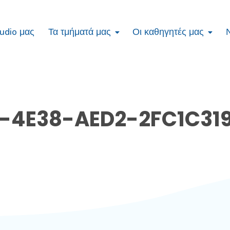
tudio μας
Τα τμήματά μας
Οι καθηγητές μας
-4E38-AED2-2FC1C31