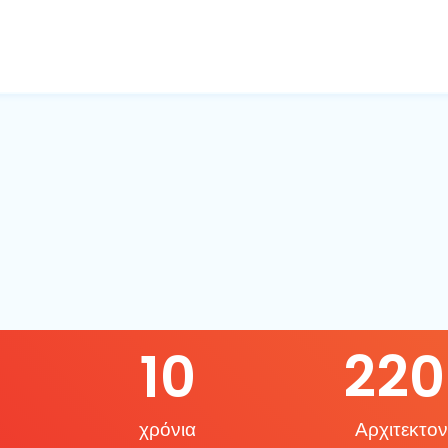
10
220
χρόνια
Αρχιτεκτον